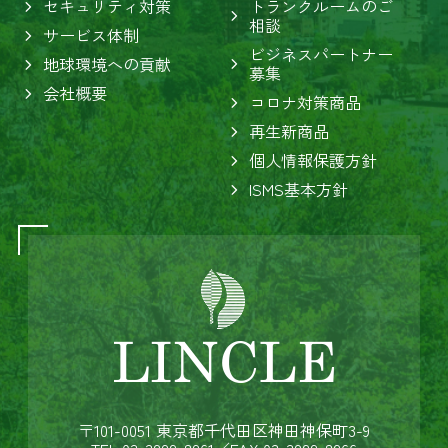
セキュリティ対策
トランクルームのご
相談
サービス体制
ビジネスパートナー
地球環境への貢献
募集
会社概要
コロナ対策商品
再生新商品
個人情報保護方針
ISMS基本方針
〒101-0051 東京都千代田区神田神保町3-9