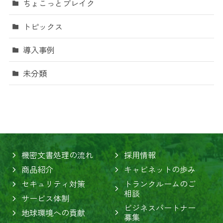
ちょこっとブレイク
トピックス
導入事例
未分類
機密文書処理の流れ
採用情報
商品紹介
キャビネットの歩み
セキュリティ対策
トランクルームのご
相談
サービス体制
ビジネスパートナー
地球環境への貢献
募集