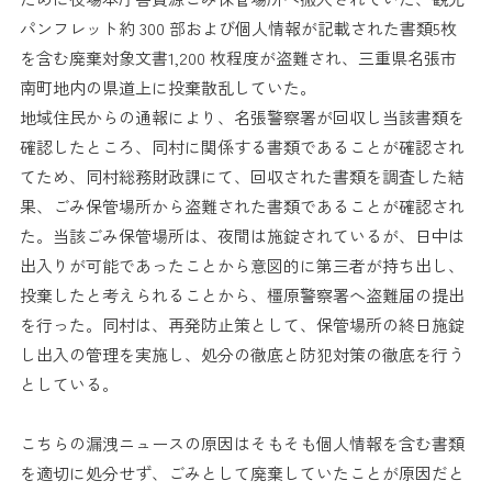
パンフレット約 300 部および個人情報が記載された書類5枚
を含む廃棄対象文書1,200 枚程度が盗難され、三重県名張市
南町地内の県道上に投棄散乱していた。
地域住民からの通報により、名張警察署が回収し当該書類を
確認したところ、同村に関係する書類であることが確認され
てため、同村総務財政課にて、回収された書類を調査した結
果、ごみ保管場所から盗難された書類であることが確認され
た。当該ごみ保管場所は、夜間は施錠されているが、日中は
出入りが可能であったことから意図的に第三者が持ち出し、
投棄したと考えられることから、橿原警察署へ盗難届の提出
を行った。同村は、再発防止策として、保管場所の終日施錠
し出入の管理を実施し、処分の徹底と防犯対策の徹底を行う
としている。
こちらの漏洩ニュースの原因はそもそも個人情報を含む書類
を適切に処分せず、ごみとして廃棄していたことが原因だと