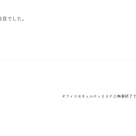
日目でした。
オフィスセキュルティＥＸＰＯ無事終了