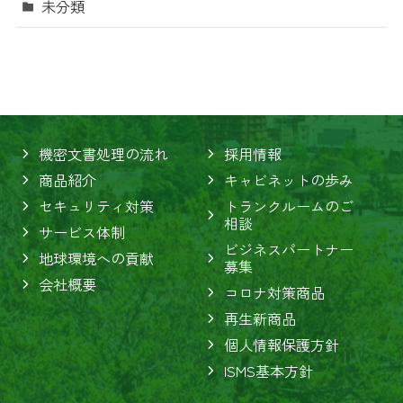
未分類
機密文書処理の流れ
採用情報
商品紹介
キャビネットの歩み
セキュリティ対策
トランクルームのご
相談
サービス体制
ビジネスパートナー
地球環境への貢献
募集
会社概要
コロナ対策商品
再生新商品
個人情報保護方針
ISMS基本方針