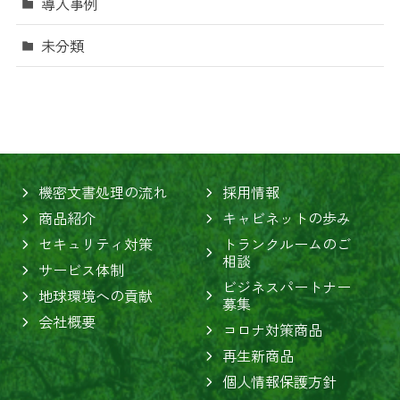
導入事例
未分類
機密文書処理の流れ
採用情報
商品紹介
キャビネットの歩み
セキュリティ対策
トランクルームのご
相談
サービス体制
ビジネスパートナー
地球環境への貢献
募集
会社概要
コロナ対策商品
再生新商品
個人情報保護方針